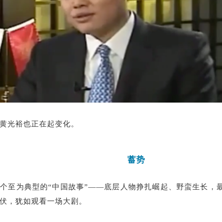
黄光裕也正在起变化。
蓄势
个至为典型的“中国故事”——底层人物挣扎崛起、野蛮生长，
伏，犹如观看一场大剧。