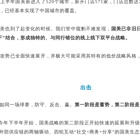
半年国美新进入了520个城市，新开门店571家，门店总数达2
%，已经基本实现了中国城市的覆盖。
国美也到了起变化的时候。我们管中窥豹不难发现，
国美已非旧
下”结合，形成独特的、与同行错位的线上线下双平台战略。
的攻势已全面快速展开，并极大可能采用其特有的低价战略风格
出击
如同一场球赛，防守、反击、赢。
第一阶段是蓄势，第二阶段是
从今年下半年开始，国美战略的第二阶段正开始快速的延展和升级
方外部供应链的两轴驱动、四轮互动“社交+商务+分享”的国美生